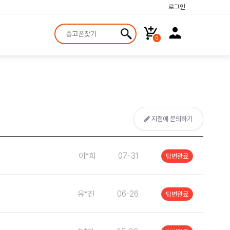
로그인
0
지점에 문의하기
이*희
07-31
답변완료
유*진
06-26
답변완료