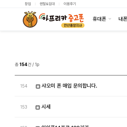
창업
렌탈&임대
이용후기
휴대폰
내
총
154
건
/ 1p
샤오미 폰 매입 문의합니다.
154
시세
153